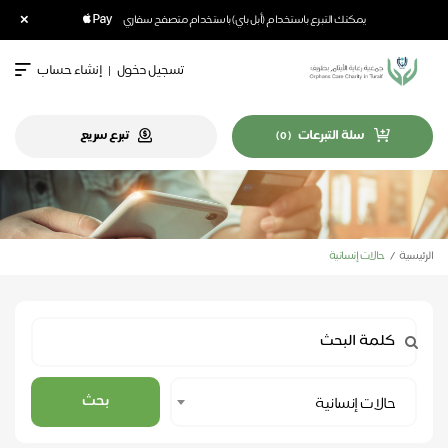
×
يمكنك التبرع باستخدام (أبل باي) باستخدام متصفح سفاري
تسجيل دخول
|
إنشاء حساب
سلة التبرعات
تبرع سريع
)
0
(
الرئيسية
حالات إنسانية
Select
بحث
حالات إنسانية
Category