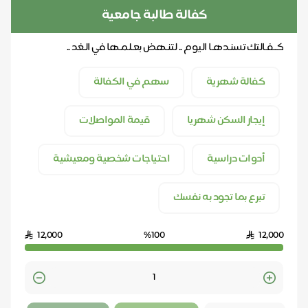
كفالة طالبة جامعية
كــفـالتك تسنـدهـا اليوم .. لتنـهض بعـلمـها في الـغد ..
كفالة شهرية
سهم في الكفالة
إيجار السكن شهريا
قيمة المواصلات
أدوات دراسية
احتياجات شخصية ومعيشية
تبرع بما تجود به نفسك
12,000
%100
12,000
Quantity