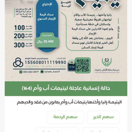
حالة إنسانية عاجلة ليتيمات أب وأم (164)
اليتيمـة رانيا وأختها يتيمات أب وأم يعانون من فقد والديهم
ويسكنون في شقة إيجار لا قدرة لديهم على س...
سهم الخير
سهم الرحمة