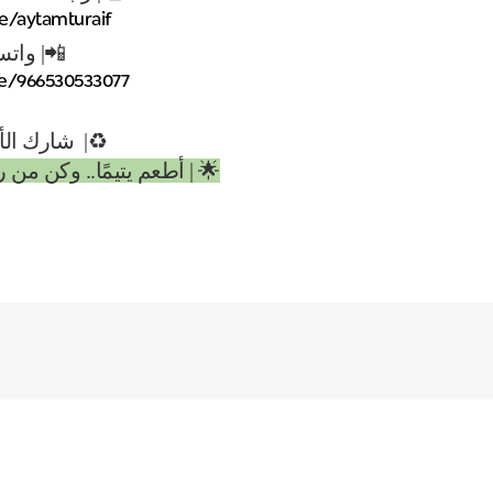
me/aytamturaif
📲| وات
me/966530533077
♻️| شارك الأ
🌟 | أطعم يتيمًا.. وكن من 