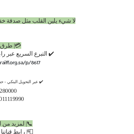
لا شيء يلين القلب مثل صدقة خفية .
💳| طرق 
✔️ التبرع السريع عبر را
raiff.org.sa/p/8617
✔️ عبر التحويل البنكي -
280000
011119990
📞| لمزيد من 
📮| رابط قناتنا 