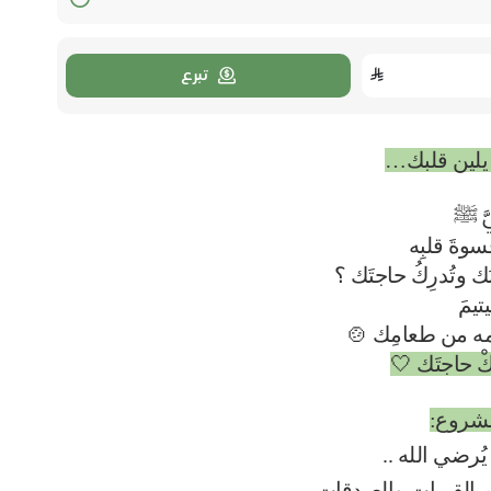
تبرع
 يلين قلبك…
بيَّ ﷺ
وةَ قلبِه
بُك وتُدرِكُ حاجتَك ؟
يتيمَ
ه من طعامِك 🍲
ِكْ حاجتَك 🤍
شروع:
ُرضي الله ..
ظم القربات والصدقات