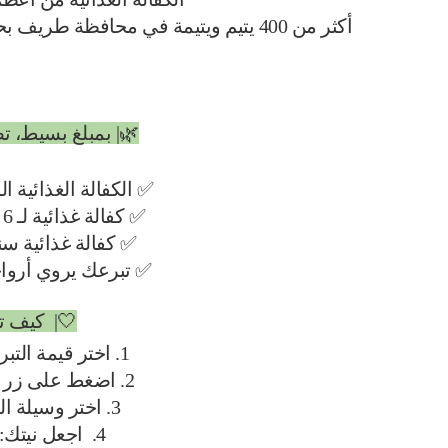
أكثر من 400 يتيم ويتيمة في محافظة طريف بحاجة إلى من يكفل غذاءهم بشكل شهري 🍃
🌿| بمبلغ بسيط، تصن
✅ الكفالة الغذائية الشهرية
✅ كفالة غذائية لـ 6 أشهر: 900 ريال
✅️ كفالة غذائية سنوية: 00
✅ تبرعك يروي أرواح
🤍| ️ كيف 
1. اختر قيمة التبرع المناسبة لك
2. اضغط على زر
3. اختر وسيلة الدفع المناسبة
4. اجعل نيتك: طعام يتيم