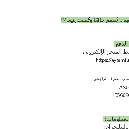
. تُطعم جائعًا وتُسعد يتيمًا🤍
الدفع
بط المتجر الإلكتروني
https://aytamtu
 حساب مصرف الراجحي
AS0
155608
المعلومات:
بالتيليجرام: