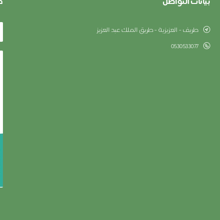
بيانات التواصل
ط
طریف - العزيزية - طریق الملك عبد العزيز
0530533077