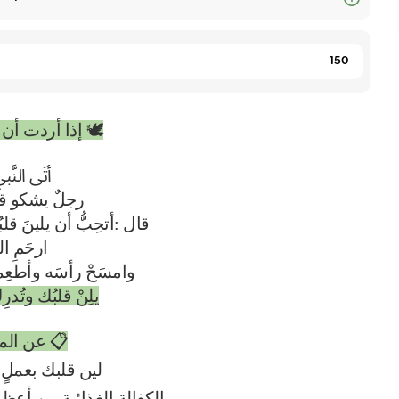
Quantity
🕊️ إذا أردت أن
أتَى النَّ
رجلٌ يشكو قس
قال :أتحِبُّ أن يلينَ قل
ارحَمِ ال
وامسَحْ رأسَه
وأطعِم
يلِنْ قلبُك وتُدر
📋 عن الم
لين قلبك بعملٍ ي
الكفالة الغذائية من أع