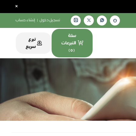
×
تسجيل دخول
|
إنشاء حساب
سلة
تبرع
التبرعات
سريع
)
0
(