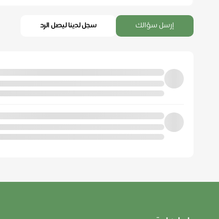
إرسل سؤالك
سجل لدينا ليصل الرد